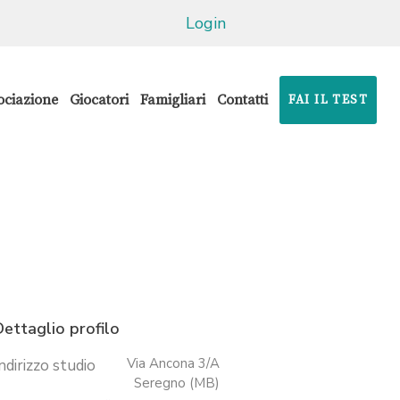
Login
ociazione
Giocatori
Famigliari
Contatti
FAI IL TEST
Dettaglio profilo
Via Ancona 3/A
ndirizzo studio
Seregno (MB)