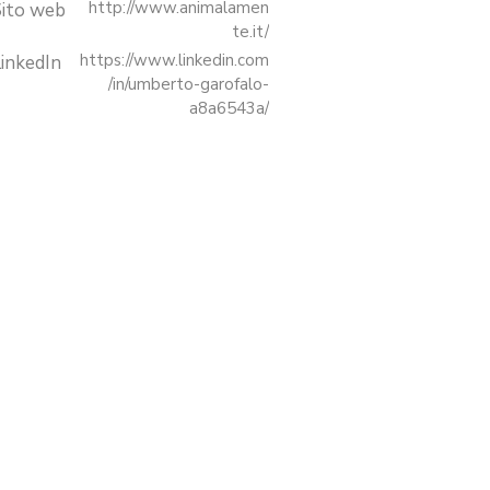
http://www.animalamen
Sito web
te.it/
https://www.linkedin.com
inkedIn
/in/umberto-garofalo-
a8a6543a/