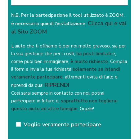
N.B. Per la partecipazione il tool utilizzato è ZOOM,
Clicca qui e vai
è necessaria quindi l'installazione:
al Sito ZOOM
L’aiuto che ti offriamo è per noi molto gravoso, sia per
la sua gestione che per i costi;
ha posti limitati
e,
come puoi ben immaginare,
è molto richiesto
. Compila
il form e invia la tua richiesta
solamente se intendi
veramente partecipare
, altrimenti evita di farlo e
RIPRENDI
riprendi da qua:
Così sarai sempre in contatto con noi, potrai
partecipare in futuro e,
soprattutto non toglierai
questo aiuto ad altre famiglie
. Grazie!
Voglio veramente partecipare