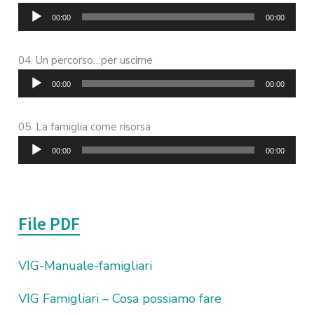
Player
00:00
00:00
Audio
Un percorso…per uscirne
Player
00:00
00:00
Audio
La famiglia come risorsa
Player
00:00
00:00
File PDF
VIG-Manuale-famigliari
VIG Famigliari – Cosa possiamo fare