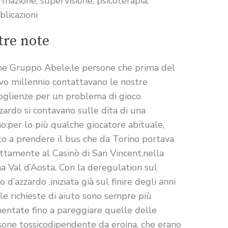
rmazione, supervisione, psicoterapia,
licazioni
tre note
e Gruppo Abele,le persone che prima del
vo millennio contattavano le nostre
oglienze per un problema di gioco
zardo si contavano sulle dita di una
:per lo più qualche giocatore abituale,
to a prendere il bus che da Torino portava
ttamente al Casinò di San Vincent,nella
na Val d’Aosta. Con la deregulation sul
o d’azzardo ,iniziata già sul finire degli anni
 le richieste di aiuto sono sempre più
entate fino a pareggiare quelle delle
sone tossicodipendente da eroina, che erano