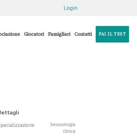
Login
ociazione
Giocatori
Famigliari
Contatti
FAI IL TEST
Dettagli
Sessuologia
pecializzazione
clinica