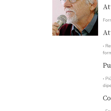
At
For
At
Re
for
Pu
Pi
dip
Co