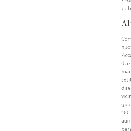
Fo
pubb
Al
Com
nuo
Acc
d’az
mano
soli
dire
vici
gioc
’90,
aum
per