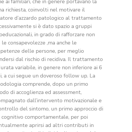
e ai familiari, che in genere portavano la
a richiesta, coinvolti nel motivare il
catore d’azzardo patologico al trattamento
cessivamente si è dato spazio a gruppi
oeducazionali, in grado di rafforzare non
o le consapevolezze ,ma anche le
petenze delle persone, per meglio
ndersi dal rischio di recidiva. Il trattamento
urata variabile, in genere non inferiore ai 6
, a cui segue un doveroso follow up. La
odologia comprende, dopo un primo
iodo di accoglienza ed assessment,
ompagnato dall’intervento motivazionale e
ontrollo del sintomo, un primo approccio di
o cognitivo comportamentale, per poi
tualmente aprirsi ad altri contributi in