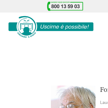
Fo
Laur