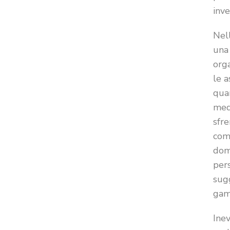
inve
Nell
una 
orga
le a
quan
medi
sfre
com
doma
per
sug
gam
Inev