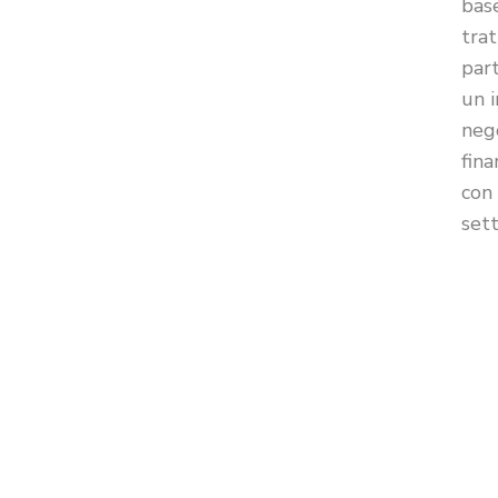
base
tra
part
un i
neg
fina
con 
sett