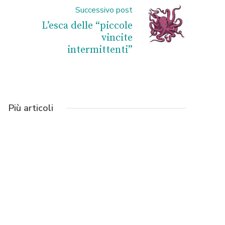
Successivo post
L’esca delle “piccole
vincite
intermittenti”
Più articoli