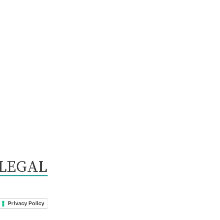
LEGAL
Privacy Policy