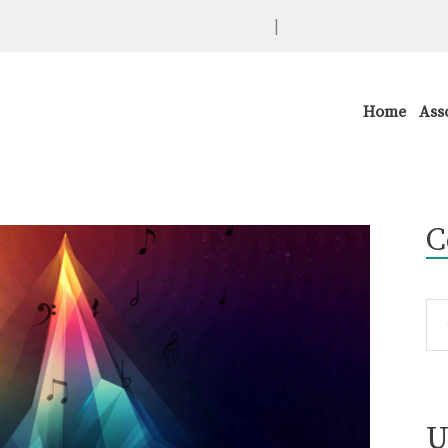
|
Home
Ass
C
U