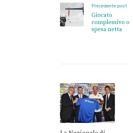
Precedente post
Giocato
complessivo o
spesa netta